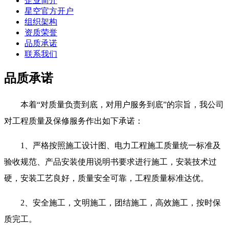
企业简介
星空官方开户
组织架构
资质荣誉
品质承诺
联系我们
品质承诺
本着“对质量负责到底，对用户服务到底”的宗旨，我公司
对工程质量及保修服务作出如下承诺：
1、严格按照施工设计图、电力工程施工质量统一标准及
验收规范、产品安装使用说明书要求进行施工，安装技术过
硬，安装工艺良好，质量安全可靠，工程质量标准达优。
2、安全施工，文明施工，团结施工，高效施工，按时保
质完工。