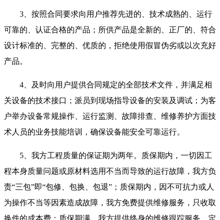
3、按照合同要求向用户推荐先进的、技术成熟的、运行
可靠的、认证合格的产品；所供产品是全新的、正厂的、符合
设计标准的、完整的、优质的，拒绝使用假冒伪劣或以次充好
产品。
4、及时向用户提供合同规定的全部技术文件，并满足相
关设备的技术接口；派员到现场指导设备的安装及调试；为客
户举办设备常规操作、运行监测、故障排查、维修养护方面技
术人员的业务技能培训，确保设备能安全可靠运行。
5、我方工程质量的保证期为两年。质保期内，一切因工
程本身质量问题或原材料选用不当而导致的运行故障，我方负
责“三包”即“包修、包换、包退”；质保期内，因不可抗力或人
为操作不当等因素造成故障，我方免费提供维修服务，只收取
换件的成本费；质保期满，我方提供终身的维修跟踪服务，定