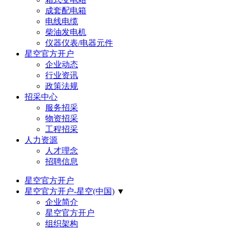
成套配电箱
电线电缆
柴油发电机
仪器仪表/电器元件
星空官方开户
企业动态
行业资讯
政策法规
招采中心
服务招采
物资招采
工程招采
人力资源
人才理念
招聘信息
星空官方开户
星空官方开户-星空(中国)
▼
企业简介
星空官方开户
组织架构