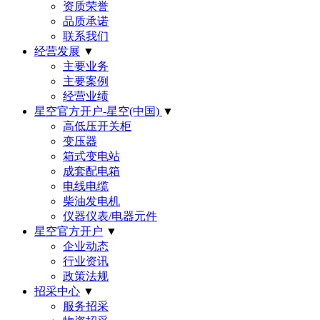
资质荣誉
品质承诺
联系我们
经营发展
▼
主要业务
主要案例
经营业绩
星空官方开户-星空(中国)
▼
高低压开关柜
变压器
箱式变电站
成套配电箱
电线电缆
柴油发电机
仪器仪表/电器元件
星空官方开户
▼
企业动态
行业资讯
政策法规
招采中心
▼
服务招采