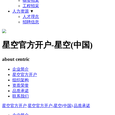
物资招采
工程招采
人力资源
▼
人才理念
招聘信息
星空官方开户-星空(中国)
about centric
企业简介
星空官方开户
组织架构
资质荣誉
品质承诺
联系我们
星空官方开户
星空官方开户-星空(中国)
品质承诺