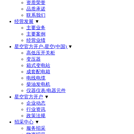
资质荣誉
品质承诺
联系我们
经营发展
▼
主要业务
主要案例
经营业绩
星空官方开户-星空(中国)
▼
高低压开关柜
变压器
箱式变电站
成套配电箱
电线电缆
柴油发电机
仪器仪表/电器元件
星空官方开户
▼
企业动态
行业资讯
政策法规
招采中心
▼
服务招采