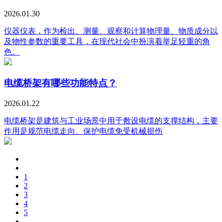
2026.01.30
仪器仪表，作为检出、测量、观察和计算物理量、物质成分以
及物性参数的重要工具，在现代社会中扮演着举足轻重的角
色。
电缆桥架有哪些功能特点？
2026.01.22
电缆桥架是建筑与工业场景中用于敷设电缆的支撑结构，主要
作用是规范电缆走向、保护电缆免受机械损伤
1
2
3
4
5