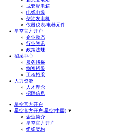
成套配电箱
电线电缆
柴油发电机
仪器仪表/电器元件
星空官方开户
企业动态
行业资讯
政策法规
招采中心
服务招采
物资招采
工程招采
人力资源
人才理念
招聘信息
星空官方开户
星空官方开户-星空(中国)
▼
企业简介
星空官方开户
组织架构