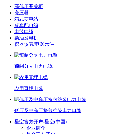
高低压开关柜
变压器
箱式变电站
成套配电箱
电线电缆
柴油发电机
仪器仪表/电器元件
预制分支电力电缆
农用直埋电缆
低压及中高压挤包绝缘电力电缆
星空官方开户-星空(中国)
企业简介