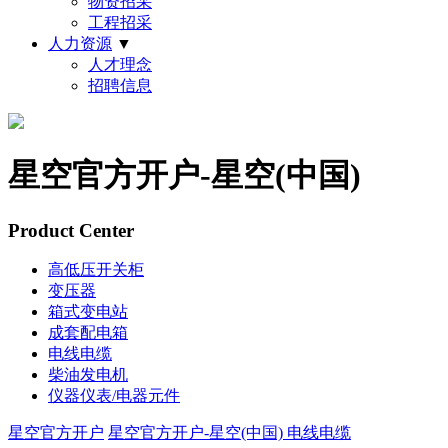
物资招采
工程招采
人力资源
▼
人才理念
招聘信息
星空官方开户-星空(中国)
Product Center
高低压开关柜
变压器
箱式变电站
成套配电箱
电线电缆
柴油发电机
仪器仪表/电器元件
星空官方开户
星空官方开户-星空(中国)
电线电缆